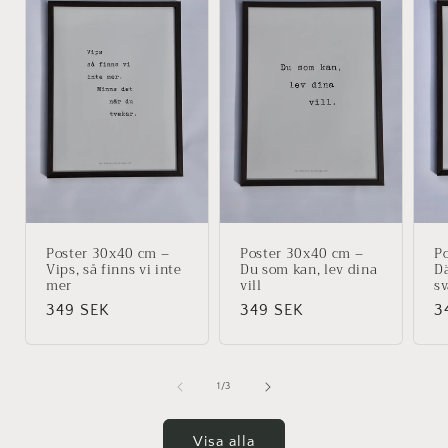
Poster 30x40 cm –
Poster 30x40 cm –
P
Vips, så finns vi inte
Du som kan, lev dina
Dä
mer
vill
s
Ordinarie
349 SEK
Ordinarie
349 SEK
O
3
pris
pris
p
av
1
/
3
Visa alla