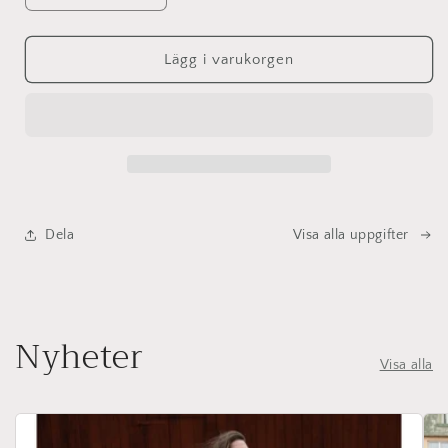
kvantitet
kvantitet
för
för
Till
Till
Lägg i varukorgen
dig
dig
som
som
famlar
famlar
-
-
korsdragspoesi
korsdragspoesi
SIGNERAD
SIGNERAD
Dela
Visa alla uppgifter
Nyheter
Visa alla