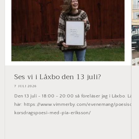
Ses vi i Låxbo den 13 juli?
7 JULI 2026
Den 13 juli - 18:00 - 20:00 så föreläser jag i Låxbo. Läs 
här: https://www.vimmerby.com/evenemang/poesisom
korsdragspoesi-med-pia-eriksson/