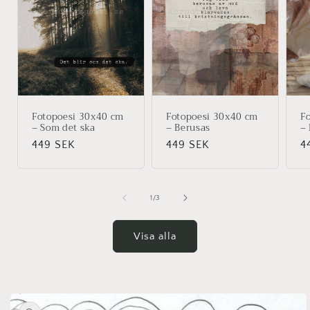
Fotopoesi 30x40 cm
Fotopoesi 30x40 cm
F
– Som det ska
– Berusas
–
Ordinarie
449 SEK
Ordinarie
449 SEK
O
4
pris
pris
p
av
1
/
3
Visa alla
å vidare till