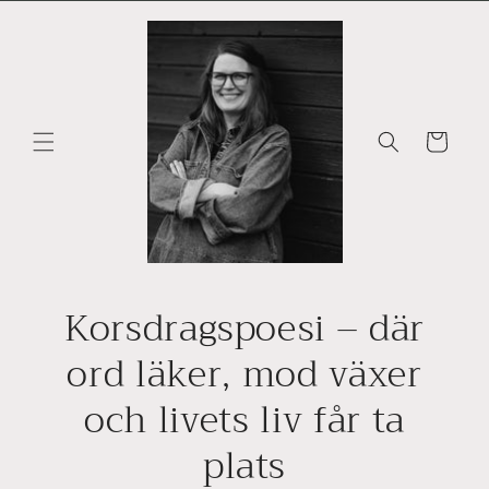
vidare
till
innehåll
Varukorg
Korsdragspoesi – där
ord läker, mod växer
och livets liv får ta
plats