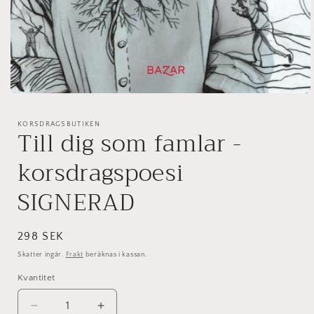
Öppna
mediet
1
KORSDRAGSBUTIKEN
Till dig som famlar -
i
modalfönster
korsdragspoesi
SIGNERAD
Ordinarie
298 SEK
pris
Skatter ingår.
Frakt
beräknas i kassan.
Kvantitet
Kvantitet
Minska
Öka