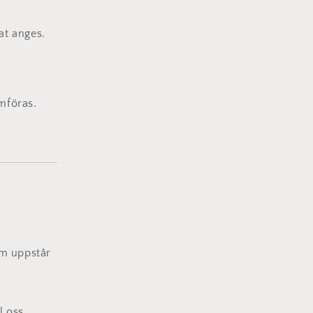
at anges.
mföras.
om uppstår
l oss.