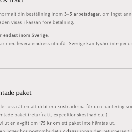
 & frakt
 normalt din beställning inom
3–5 arbetsdagar
, om inget ann
aden visas i kassan före betalning.
ar
endast inom Sverige
.
gar med leveransadress utanför Sverige kan tyvärr inte geno
mtade paket
ller oss rätten att debitera kostnaderna för den hantering s
ämtade paket (returfrakt, expeditionskostnad etc.).
 vi ut en avgift om
17
5 kr
om ett paket inte hämtas ut.
en ligger hos postombudet i
7 dagar
innan den returneras til