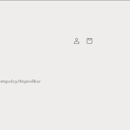
Logga
Varukorg
in
tetspolicy/Köpevillkor