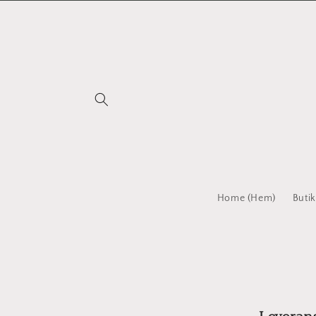
vidare
till
innehåll
Home (Hem)
Butik