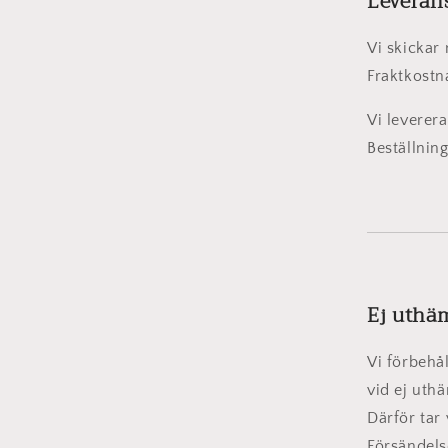
Leverans
Vi skickar
Fraktkostn
Vi leverer
Beställnin
Ej uthä
Vi förbehå
vid ej uth
Därför tar
Försändels